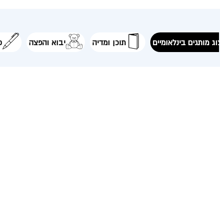
צוג מותגים בינלאומיים
תוכן ומדיה
יבוא והפצה
פ
טקסט על ייצוג מותגים
OUR LICENSORS
המותגים שלנו